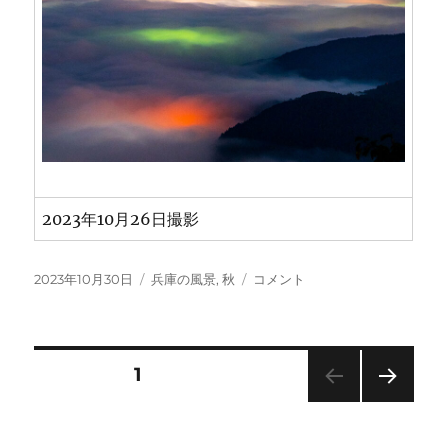
2023年10月26日撮影
投
カ
来
2023年10月30日
兵庫の風景
,
秋
コメント
稿
テ
日
日:
ゴ
岳
リ
山
ー
頂
投
固定ページ
1
よ
り
次の
稿
豊
ペー
岡