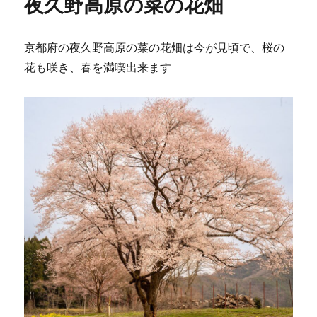
夜久野高原の菜の花畑
ー
の
花
畑
京都府の夜久野高原の菜の花畑は今が見頃で、桜の
に
花も咲き、春を満喫出来ます