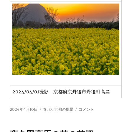
2024/04/01撮影 京都府京丹後市丹後町高島
投
カ
夕
2024年4月10日
春
,
花
,
京都の風景
コメント
稿
テ
日
日:
ゴ
と
リ
菜