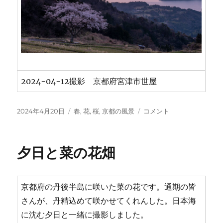
2024-04-12撮影 京都府宮津市世屋
投
カ
世
2024年4月20日
春
,
花
,
桜
,
京都の風景
コメント
稿
テ
屋
日:
ゴ
高
リ
原
夕日と菜の花畑
ー
の
一
本
桜
京都府の丹後半島に咲いた菜の花です。通期の皆
に
さんが、丹精込めて咲かせてくれんした。日本海
に沈む夕日と一緒に撮影しました。