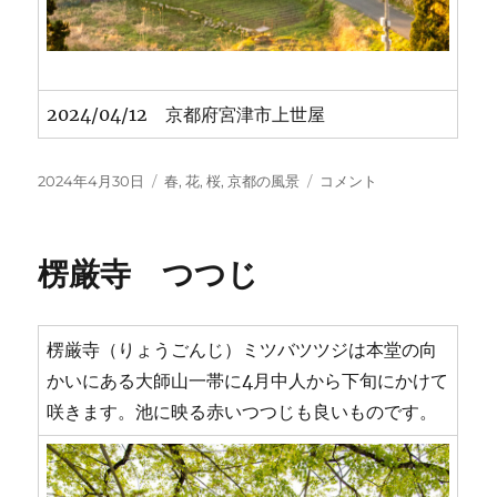
2024/04/12 京都府宮津市上世屋
投
カ
春
2024年4月30日
春
,
花
,
桜
,
京都の風景
コメント
稿
テ
の
日:
ゴ
上
リ
世
楞厳寺 つつじ
ー
屋
集
落
に
楞厳寺（りょうごんじ）ミツバツツジは本堂の向
かいにある大師山一帯に4月中人から下旬にかけて
咲きます。池に映る赤いつつじも良いものです。