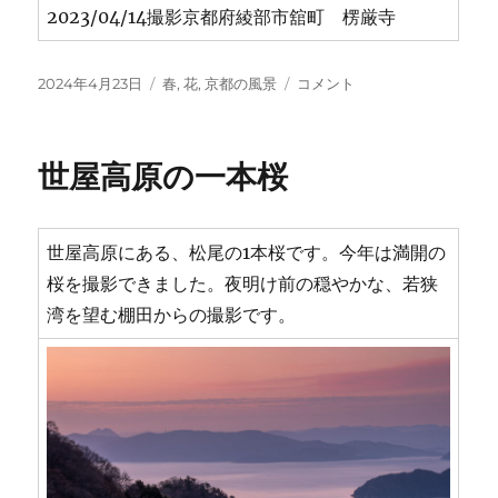
2023/04/14撮影京都府綾部市舘町 楞厳寺
投
カ
楞
2024年4月23日
春
,
花
,
京都の風景
コメント
稿
テ
厳
日:
ゴ
寺
リ
つ
世屋高原の一本桜
ー
つ
じ
に
世屋高原にある、松尾の1本桜です。今年は満開の
桜を撮影できました。夜明け前の穏やかな、若狭
湾を望む棚田からの撮影です。