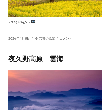
2024/04/02
投
カ
夜
2024年4月6日
桜
,
京都の風景
コメント
稿
テ
久
日:
ゴ
野
リ
高
夜久野高原 雲海
ー
原
の
菜
の
花
畑
に