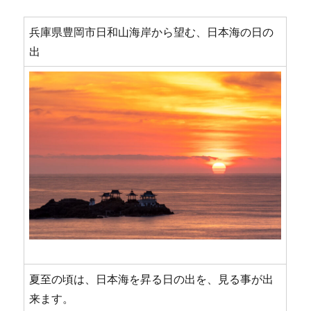
山
か
兵庫県豊岡市日和山海岸から望む、日本海の日の
ら
出
に
夏至の頃は、日本海を昇る日の出を、見る事が出
来ます。