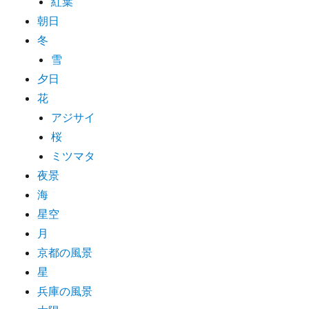
紅葉
朝日
冬
雪
夕日
花
アジサイ
桜
ミツマタ
夜景
海
星空
月
京都の風景
星
兵庫の風景