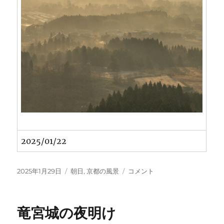
2025/01/22
投
カ
夜
2025年1月29日
朝日
,
京都の風景
コメント
稿
テ
久
日:
ゴ
野
リ
高
竜宮城の夜明け
ー
原
宝