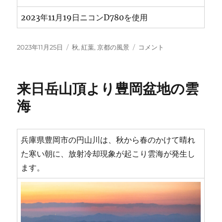
2023年11月19日ニコンD780を使用
投
カ
慈
2023年11月25日
秋
,
紅葉
,
京都の風景
コメント
稿
テ
徳
日:
ゴ
院
リ
の
来日岳山頂より豊岡盆地の雲
ー
夜
間
海
ラ
イ
ト
兵庫県豊岡市の円山川は、秋から春のかけて晴れ
ア
ッ
た寒い朝に、放射冷却現象が起こり雲海が発生し
プ
ます。
に