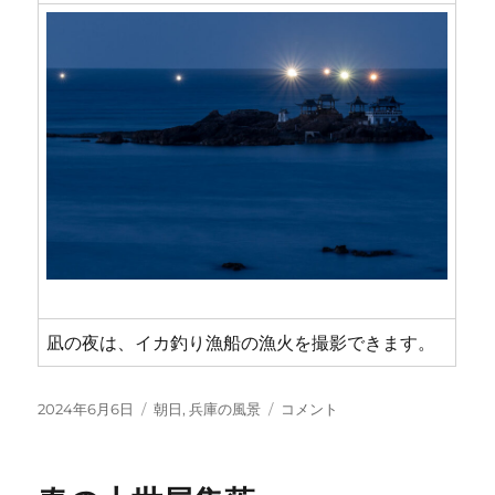
凪の夜は、イカ釣り漁船の漁火を撮影できます。
投
カ
竜
2024年6月6日
朝日
,
兵庫の風景
コメント
稿
テ
宮
日:
ゴ
城
リ
の