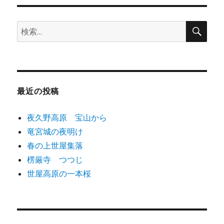
ジ
の
盆
地
検
検
の
ペ
索
索:
雲
海
ー
に
ジ
最近の投稿
送
夜久野高原 宝山から
り
竜宮城の夜明け
春の上世屋集落
楞厳寺 つつじ
世屋高原の一本桜