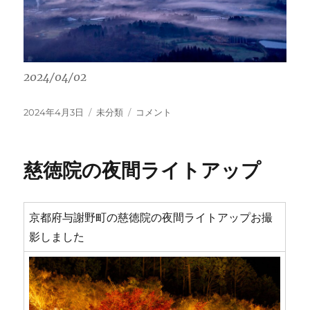
2024/04/02
投
カ
夜
2024年4月3日
未分類
コメント
稿
テ
久
日:
ゴ
野
リ
高
慈徳院の夜間ライトアップ
ー
原
雲
海
に
京都府与謝野町の慈徳院の夜間ライトアップお撮
影しました