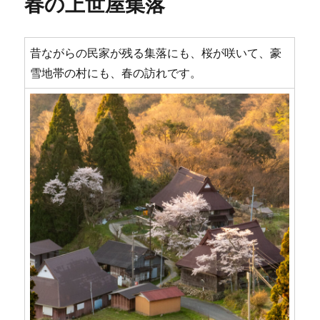
春の上世屋集落
ー
夜
明
け
に
昔ながらの民家が残る集落にも、桜が咲いて、豪
雪地帯の村にも、春の訪れです。