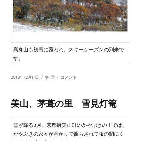
高丸山も初雪に覆われ、スキーシーズンの到来で
す。
投
カ
鉢
2018年12月11日
冬
,
雪
コメント
稿
テ
伏
日:
ゴ
山
リ
か
美山、茅葺の里 雪見灯篭
ー
ら
初
雪
の
雪が降る2月、京都府美山町のかやぶきの里では、
便
かやぶきの家々が明かりで照らされて夜の闇にく
り