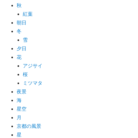
秋
紅葉
朝日
冬
雪
夕日
花
アジサイ
桜
ミツマタ
夜景
海
星空
月
京都の風景
星