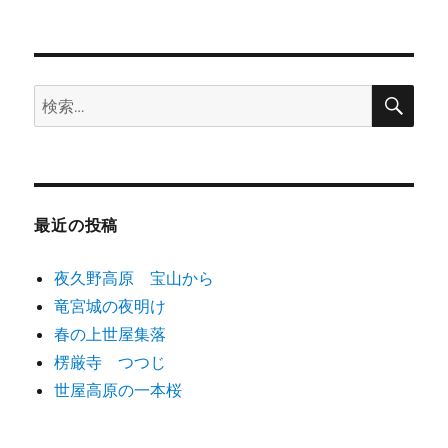
稿
テ
瀑
日:
ゴ
扁
リ
妙
ー
の
滝
検
検
索
に
索:
最近の投稿
夜久野高原 宝山から
竜宮城の夜明け
春の上世屋集落
楞厳寺 つつじ
世屋高原の一本桜