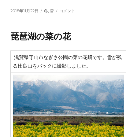
投
カ
か
2018年11月22日
冬
,
雪
コメント
稿
テ
ぶ
日:
ゴ
と
リ
山
琵琶湖の菜の花
ー
雪
景
色
に
滋賀県守山市なぎさ公園の菜の花畑です。雪が残
る比良山をバックに撮影しました。