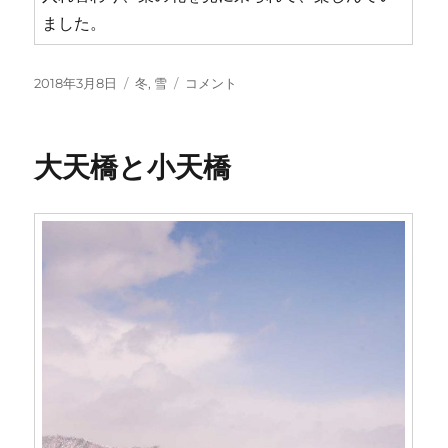
ました。
投
カ
琵
2018年3月8日
冬
,
雪
コメント
稿
テ
琶
日:
ゴ
湖
リ
の
大天橋と小天橋
ー
菜
の
花
に