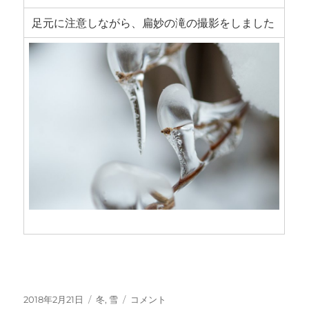
足元に注意しながら、扁妙の滝の撮影をしました
投
カ
氷
2018年2月21日
冬
,
雪
コメント