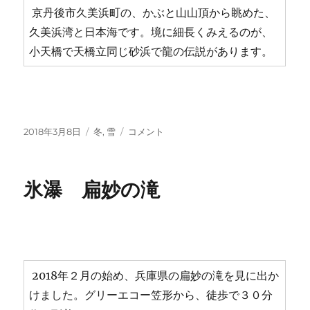
京丹後市久美浜町の、かぶと山山頂から眺めた、
久美浜湾と日本海です。境に細長くみえるのが、
小天橋で天橋立同じ砂浜で龍の伝説があります。
投
カ
大
2018年3月8日
冬
,
雪
コメント
稿
テ
天
日:
ゴ
橋
リ
と
氷瀑 扁妙の滝
ー
小
天
橋
に
2018年２月の始め、兵庫県の扁妙の滝を見に出か
けました。グリーエコー笠形から、徒歩で３０分