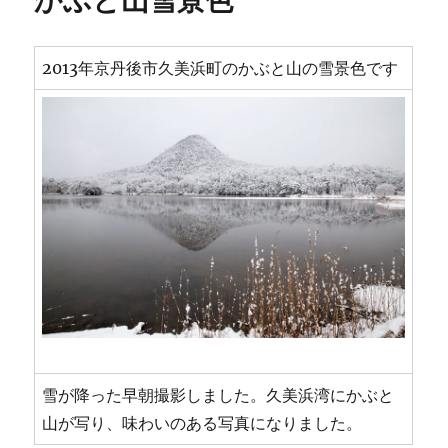
かぶと山雪景色
里
雪
見
2013年京丹後市久美浜町のかぶと山の雪景色です
灯
篭
に
雪が降った早朝撮影しました。久美浜湾にかぶと
山が写り、味わいのある写真になりました。