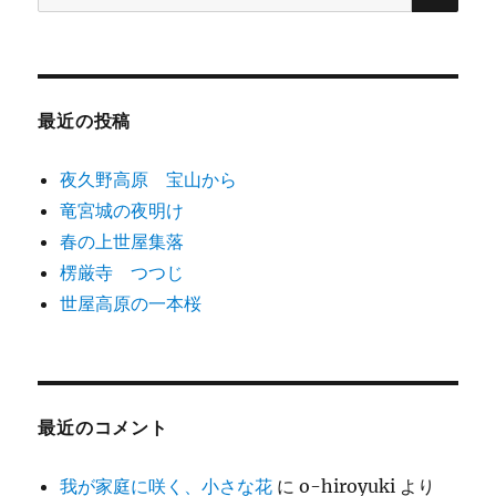
索:
シ
ョ
最近の投稿
ン
夜久野高原 宝山から
竜宮城の夜明け
春の上世屋集落
楞厳寺 つつじ
世屋高原の一本桜
最近のコメント
我が家庭に咲く、小さな花
に
o-hiroyuki
より