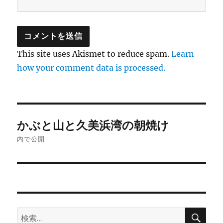
This site uses Akismet to reduce spam.
Learn
how your comment data is processed.
投
かぶと山と久美浜湾の朝焼け
稿
内で公開
ナ
ビ
ゲ
検
検
ー
索