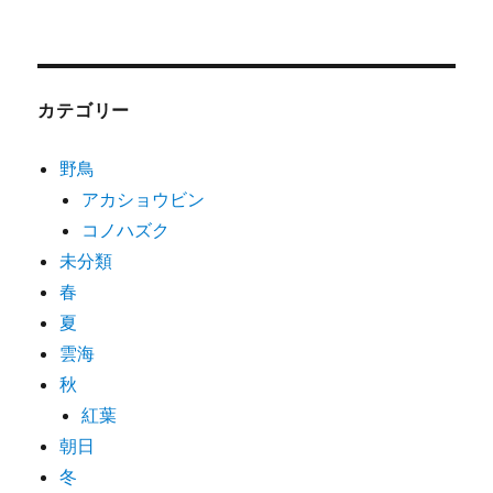
カテゴリー
野鳥
アカショウビン
コノハズク
未分類
春
夏
雲海
秋
紅葉
朝日
冬