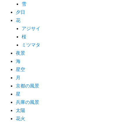
雪
夕日
花
アジサイ
桜
ミツマタ
夜景
海
星空
月
京都の風景
星
兵庫の風景
太陽
花火