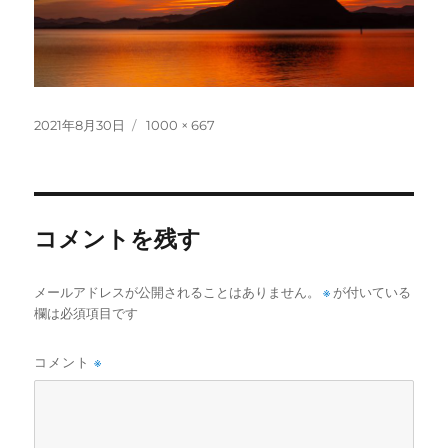
投
フ
2021年8月30日
1000 × 667
稿
ル
日:
サ
イ
ズ
コメントを残す
メールアドレスが公開されることはありません。
※
が付いている
欄は必須項目です
コメント
※