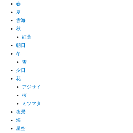
春
夏
雲海
秋
紅葉
朝日
冬
雪
夕日
花
アジサイ
桜
ミツマタ
夜景
海
星空