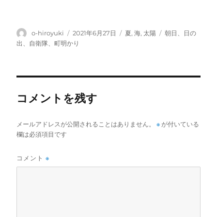
投
投
カ
タ
o-hiroyuki
2021年6月27日
夏
,
海
,
太陽
朝日、日の
稿
稿
テ
グ
出、自衛隊、町明かり
者
日:
ゴ
リ
ー
コメントを残す
メールアドレスが公開されることはありません。
※
が付いている
欄は必須項目です
コメント
※