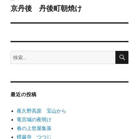
ゲ
京丹後 丹後町朝焼け
次
の
ー
投
シ
稿:
ョ
検
検
索
ン
索:
最近の投稿
夜久野高原 宝山から
竜宮城の夜明け
春の上世屋集落
楞厳寺 つつじ