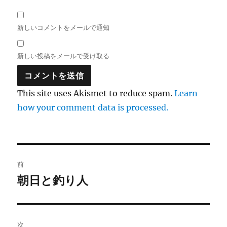
新しいコメントをメールで通知
新しい投稿をメールで受け取る
This site uses Akismet to reduce spam.
Learn
how your comment data is processed.
投
前
稿
朝日と釣り人
前
の
ナ
投
ビ
稿:
次