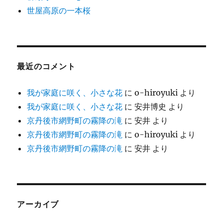
世屋高原の一本桜
最近のコメント
我が家庭に咲く、小さな花
に
o-hiroyuki
より
我が家庭に咲く、小さな花
に
安井博史
より
京丹後市網野町の霧降の滝
に
安井
より
京丹後市網野町の霧降の滝
に
o-hiroyuki
より
京丹後市網野町の霧降の滝
に
安井
より
アーカイブ