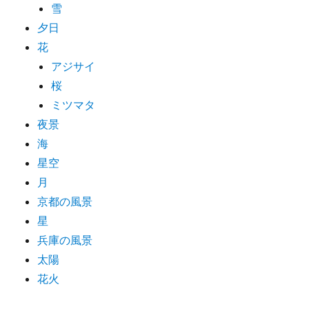
雪
夕日
花
アジサイ
桜
ミツマタ
夜景
海
星空
月
京都の風景
星
兵庫の風景
太陽
花火