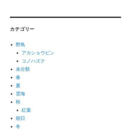
カテゴリー
野鳥
アカショウビン
コノハズク
未分類
春
夏
雲海
秋
紅葉
朝日
冬