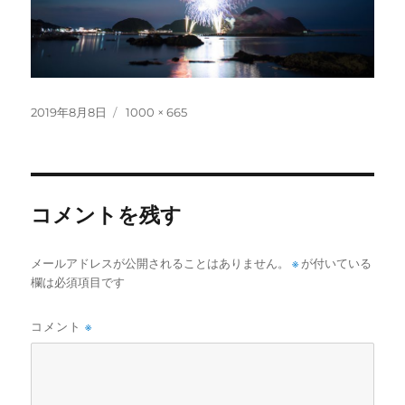
投
フ
2019年8月8日
1000 × 665
稿
ル
日:
サ
イ
ズ
コメントを残す
メールアドレスが公開されることはありません。
※
が付いている
欄は必須項目です
コメント
※