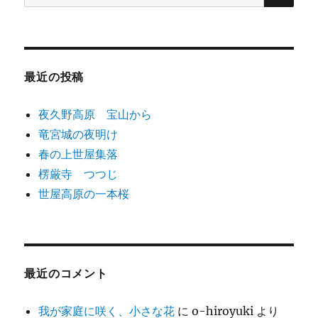
索:
シ
ョ
最近の投稿
ン
夜久野高原 宝山から
竜宮城の夜明け
春の上世屋集落
楞厳寺 つつじ
世屋高原の一本桜
最近のコメント
我が家庭に咲く、小さな花
に
o-hiroyuki
より