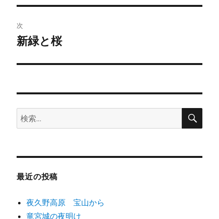
投
ビ
稿:
次
ゲ
新緑と桜
次
の
ー
投
シ
稿:
ョ
検
検
索
ン
索:
最近の投稿
夜久野高原 宝山から
竜宮城の夜明け