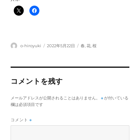
投
投
カ
o-hiroyuki
2022年5月22日
春
,
花
,
桜
稿
稿
テ
者
日:
ゴ
リ
ー
コメントを残す
メールアドレスが公開されることはありません。
※
が付いている
欄は必須項目です
コメント
※