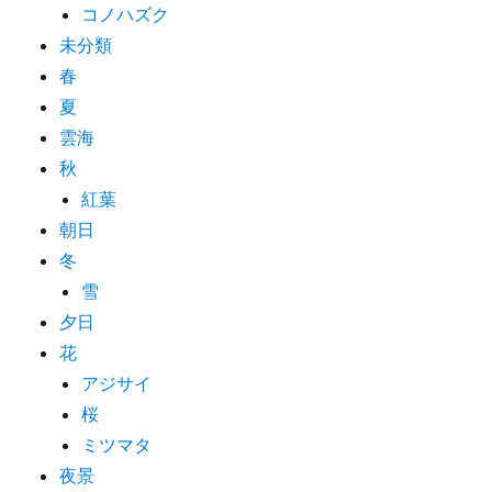
コノハズク
未分類
春
夏
雲海
秋
紅葉
朝日
冬
雪
夕日
花
アジサイ
桜
ミツマタ
夜景