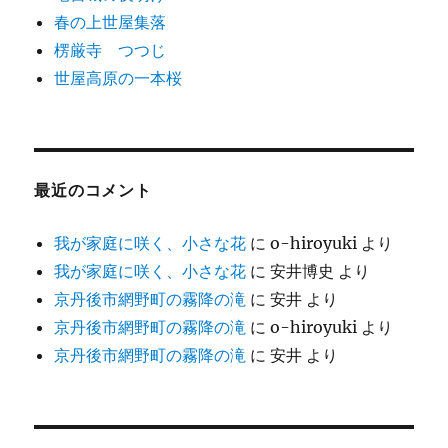
春の上世屋集落
楞厳寺 つつじ
世屋高原の一本桜
最近のコメント
我が家庭に咲く、小さな花
に
o-hiroyuki
より
我が家庭に咲く、小さな花
に
安井博史
より
京丹後市網野町の霧降の滝
に
安井
より
京丹後市網野町の霧降の滝
に
o-hiroyuki
より
京丹後市網野町の霧降の滝
に
安井
より