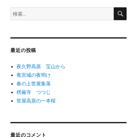
ゲ
検
検
ー
索
索:
シ
ョ
最近の投稿
ン
夜久野高原 宝山から
竜宮城の夜明け
春の上世屋集落
楞厳寺 つつじ
世屋高原の一本桜
最近のコメント