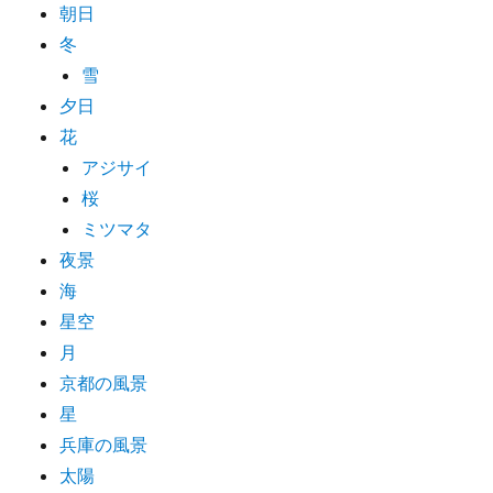
朝日
冬
雪
夕日
花
アジサイ
桜
ミツマタ
夜景
海
星空
月
京都の風景
星
兵庫の風景
太陽