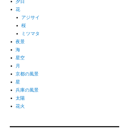
夕日
花
アジサイ
桜
ミツマタ
夜景
海
星空
月
京都の風景
星
兵庫の風景
太陽
花火