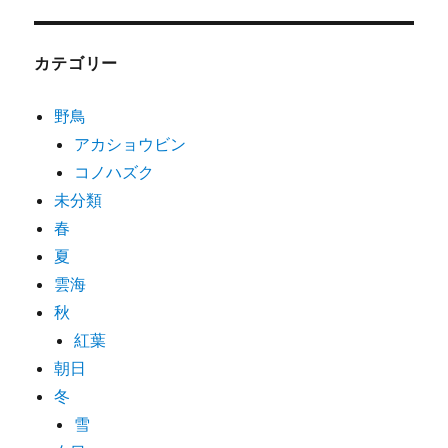
カテゴリー
野鳥
アカショウビン
コノハズク
未分類
春
夏
雲海
秋
紅葉
朝日
冬
雪