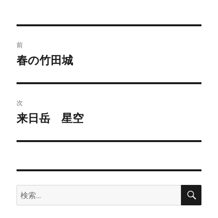
投
前
稿
春の竹田城
前
の
ナ
投
ビ
稿:
次
ゲ
来日岳 星空
次
の
ー
投
シ
稿:
ョ
検
検
索
ン
索: