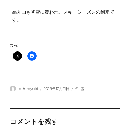
高丸山も初雪に覆われ、スキーシーズンの到来で
す。
共有:
投
投
カ
o-hiroyuki
2018年12月11日
冬
,
雪
稿
稿
テ
者
日:
ゴ
リ
ー
コメントを残す