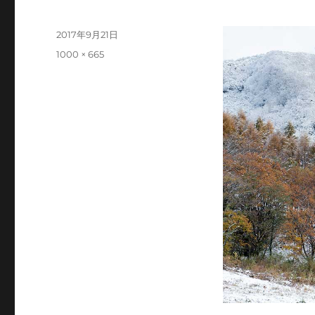
投
2017年9月21日
稿
フ
1000 × 665
日:
ル
サ
イ
ズ