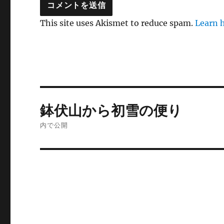
This site uses Akismet to reduce spam.
Learn 
投
鉢伏山から初雪の便り
稿
内で公開
ナ
ビ
ゲ
ー
シ