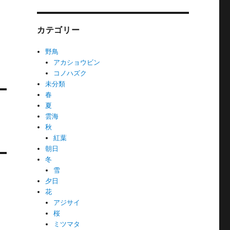
カテゴリー
野鳥
アカショウビン
コノハズク
未分類
春
夏
雲海
秋
紅葉
朝日
冬
雪
夕日
花
アジサイ
桜
ミツマタ