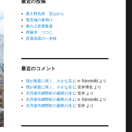
最近の投稿
夜久野高原 宝山から
竜宮城の夜明け
春の上世屋集落
楞厳寺 つつじ
世屋高原の一本桜
最近のコメント
我が家庭に咲く、小さな花
に
o-hiroyuki
より
我が家庭に咲く、小さな花
に
安井博史
より
京丹後市網野町の霧降の滝
に
安井
より
京丹後市網野町の霧降の滝
に
o-hiroyuki
より
京丹後市網野町の霧降の滝
に
安井
より