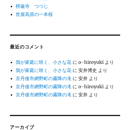
楞厳寺 つつじ
世屋高原の一本桜
最近のコメント
我が家庭に咲く、小さな花
に
o-hiroyuki
より
我が家庭に咲く、小さな花
に
安井博史
より
京丹後市網野町の霧降の滝
に
安井
より
京丹後市網野町の霧降の滝
に
o-hiroyuki
より
京丹後市網野町の霧降の滝
に
安井
より
アーカイブ