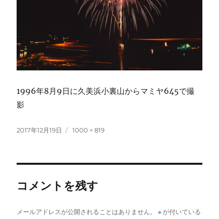
1996年8月9日に久美浜小裏山からマミヤ645で撮
影
投
フ
2017年12月19日
1000 × 819
稿
ル
日:
サ
イ
ズ
コメントを残す
メールアドレスが公開されることはありません。
※
が付いている