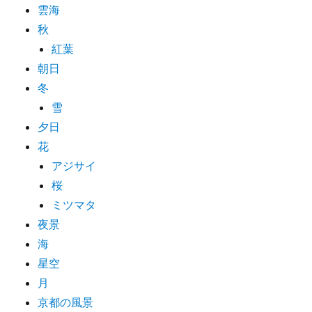
雲海
秋
紅葉
朝日
冬
雪
夕日
花
アジサイ
桜
ミツマタ
夜景
海
星空
月
京都の風景