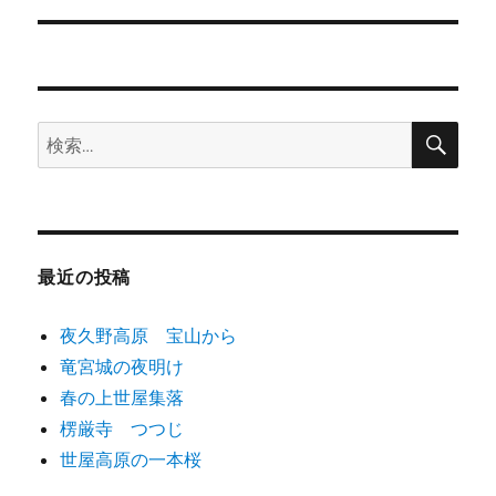
ナ
ビ
ゲ
検
検
ー
索
索:
シ
ョ
最近の投稿
ン
夜久野高原 宝山から
竜宮城の夜明け
春の上世屋集落
楞厳寺 つつじ
世屋高原の一本桜