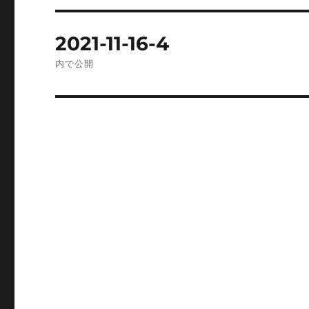
投
2021-11-16-4
稿
内で公開
ナ
ビ
ゲ
ー
シ
ョ
ン