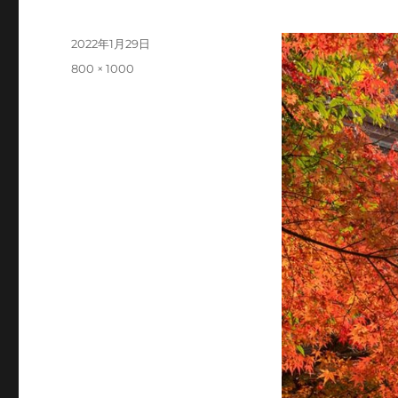
投
2022年1月29日
稿
フ
800 × 1000
日:
ル
サ
イ
ズ