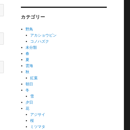
カテゴリー
野鳥
アカショウビン
コノハズク
未分類
春
夏
雲海
秋
紅葉
朝日
冬
雪
夕日
花
アジサイ
桜
ミツマタ