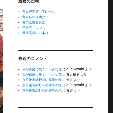
最近の投稿
夜久野高原 宝山から
竜宮城の夜明け
春の上世屋集落
楞厳寺 つつじ
世屋高原の一本桜
最近のコメント
我が家庭に咲く、小さな花
に
o-hiroyuki
より
我が家庭に咲く、小さな花
に
安井博史
より
京丹後市網野町の霧降の滝
に
安井
より
京丹後市網野町の霧降の滝
に
o-hiroyuki
より
京丹後市網野町の霧降の滝
に
安井
より