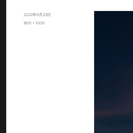
投
2022年9月23日
稿
フ
800 × 1000
日:
ル
サ
イ
ズ