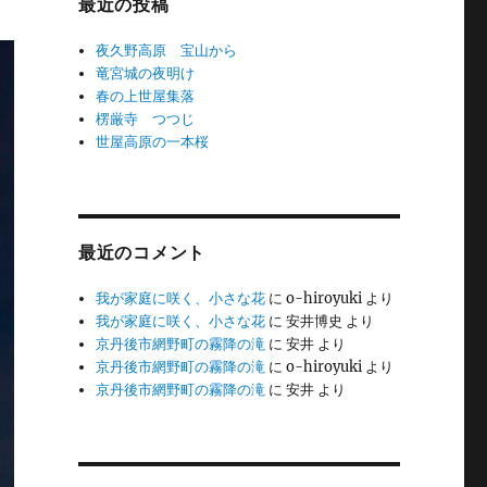
最近の投稿
夜久野高原 宝山から
竜宮城の夜明け
春の上世屋集落
楞厳寺 つつじ
世屋高原の一本桜
最近のコメント
我が家庭に咲く、小さな花
に
o-hiroyuki
より
我が家庭に咲く、小さな花
に
安井博史
より
京丹後市網野町の霧降の滝
に
安井
より
京丹後市網野町の霧降の滝
に
o-hiroyuki
より
京丹後市網野町の霧降の滝
に
安井
より