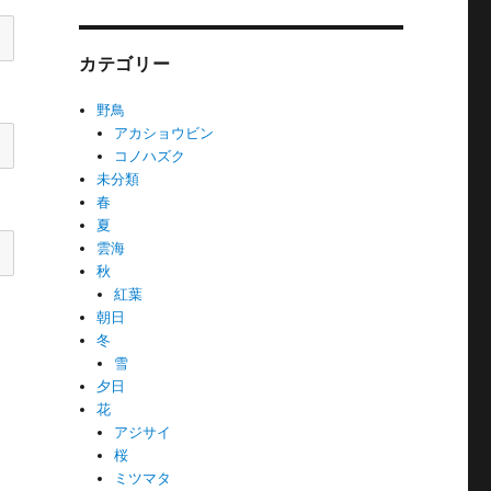
カテゴリー
野鳥
アカショウビン
コノハズク
未分類
春
夏
雲海
秋
紅葉
朝日
冬
雪
夕日
花
アジサイ
桜
ミツマタ