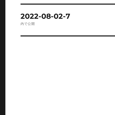
投
2022-08-02-7
稿
内で公開
ナ
ビ
ゲ
ー
シ
ョ
ン