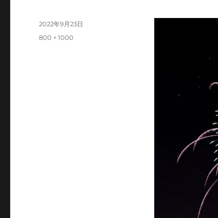
投
2022年9月23日
稿
フ
800 × 1000
日:
ル
サ
イ
ズ