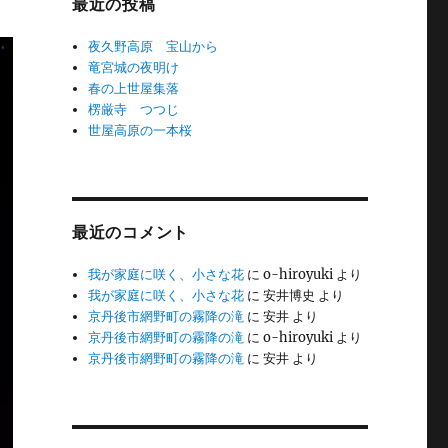
最近の投稿
夜久野高原 宝山から
竜宮城の夜明け
春の上世屋集落
楞厳寺 つつじ
世屋高原の一本桜
最近のコメント
我が家庭に咲く、小さな花
に
o-hiroyuki
より
我が家庭に咲く、小さな花
に
安井博史
より
京丹後市網野町の霧降の滝
に
安井
より
京丹後市網野町の霧降の滝
に
o-hiroyuki
より
京丹後市網野町の霧降の滝
に
安井
より