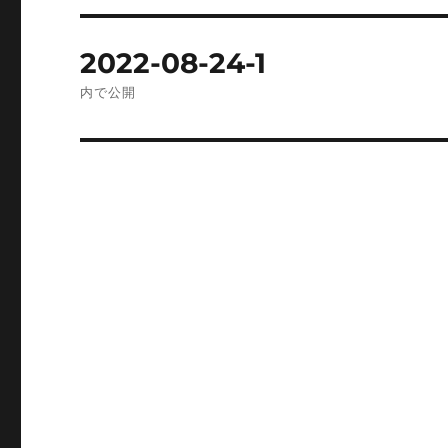
投
2022-08-24-1
稿
内で公開
ナ
ビ
ゲ
ー
シ
ョ
ン