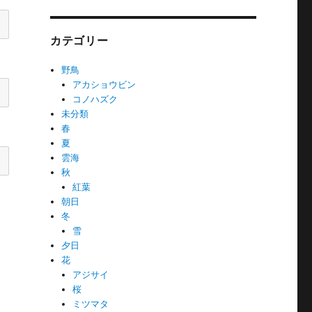
カテゴリー
野鳥
アカショウビン
コノハズク
未分類
春
夏
雲海
秋
紅葉
朝日
冬
雪
夕日
花
アジサイ
桜
ミツマタ