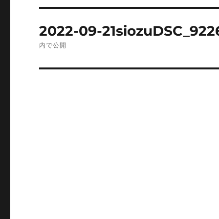
投
2022-09-21siozuDSC_922
稿
内で公開
ナ
ビ
ゲ
ー
シ
ョ
ン