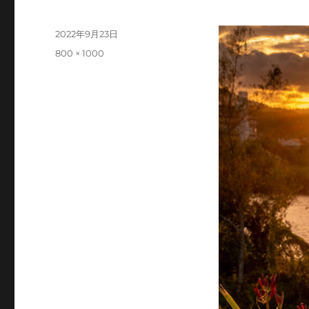
投
2022年9月23日
稿
フ
800 × 1000
日:
ル
サ
イ
ズ