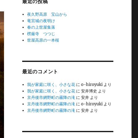
最近の投稿
夜久野高原 宝山から
竜宮城の夜明け
春の上世屋集落
楞厳寺 つつじ
世屋高原の一本桜
最近のコメント
我が家庭に咲く、小さな花
に
o-hiroyuki
より
我が家庭に咲く、小さな花
に
安井博史
より
京丹後市網野町の霧降の滝
に
安井
より
京丹後市網野町の霧降の滝
に
o-hiroyuki
より
京丹後市網野町の霧降の滝
に
安井
より