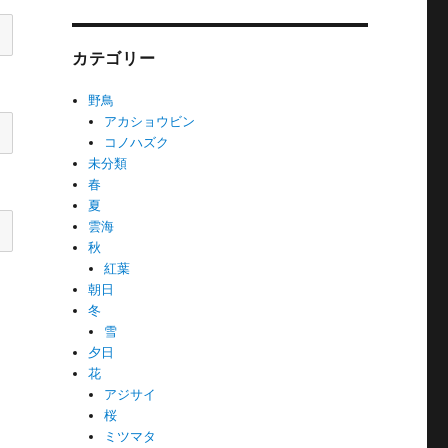
カテゴリー
野鳥
アカショウビン
コノハズク
未分類
春
夏
雲海
秋
紅葉
朝日
冬
雪
夕日
花
アジサイ
桜
ミツマタ