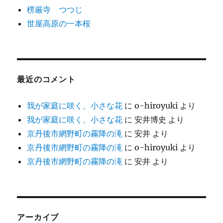
楞厳寺 つつじ
世屋高原の一本桜
最近のコメント
我が家庭に咲く、小さな花
に
o-hiroyuki
より
我が家庭に咲く、小さな花
に
安井博史
より
京丹後市網野町の霧降の滝
に
安井
より
京丹後市網野町の霧降の滝
に
o-hiroyuki
より
京丹後市網野町の霧降の滝
に
安井
より
アーカイブ