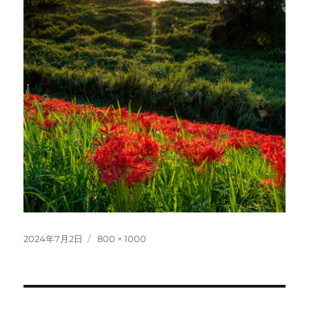
投
フ
2024年7月2日
800 × 1000
稿
ル
日:
サ
イ
ズ