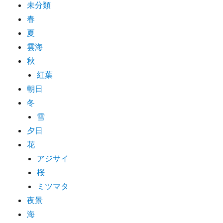
未分類
春
夏
雲海
秋
紅葉
朝日
冬
雪
夕日
花
アジサイ
桜
ミツマタ
夜景
海