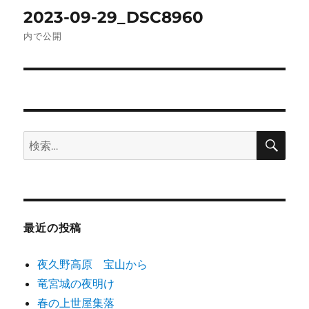
投
2023-09-29_DSC8960
稿
内で公開
ナ
ビ
ゲ
検
検
ー
索
索:
シ
ョ
最近の投稿
ン
夜久野高原 宝山から
竜宮城の夜明け
春の上世屋集落