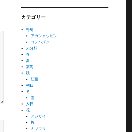
カテゴリー
野鳥
アカショウビン
コノハズク
未分類
春
夏
雲海
秋
紅葉
朝日
冬
雪
夕日
花
アジサイ
桜
ミツマタ