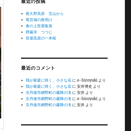
最近の投稿
夜久野高原 宝山から
竜宮城の夜明け
春の上世屋集落
楞厳寺 つつじ
世屋高原の一本桜
最近のコメント
我が家庭に咲く、小さな花
に
o-hiroyuki
より
我が家庭に咲く、小さな花
に
安井博史
より
京丹後市網野町の霧降の滝
に
安井
より
京丹後市網野町の霧降の滝
に
o-hiroyuki
より
京丹後市網野町の霧降の滝
に
安井
より