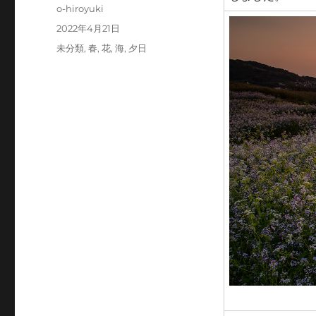
投
o-hiroyuki
稿
投
2022年4月21日
者
稿
カ
未分類
,
春
,
花
,
海
,
夕日
日:
テ
ゴ
リ
ー