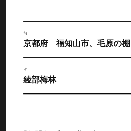
投
前
稿
京都府 福知山市、毛原の棚
前
の
ナ
投
ビ
稿:
次
ゲ
綾部梅林
次
の
ー
投
シ
稿:
ョ
ン