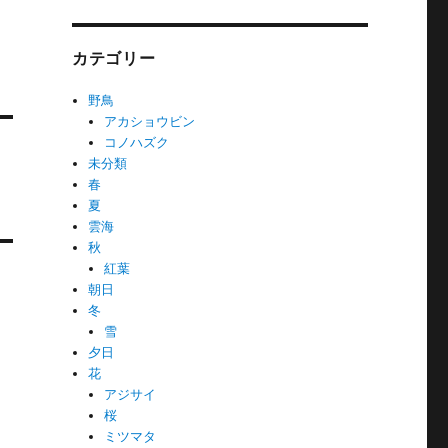
カテゴリー
野鳥
アカショウビン
コノハズク
未分類
春
夏
雲海
秋
紅葉
朝日
冬
雪
夕日
花
アジサイ
桜
ミツマタ