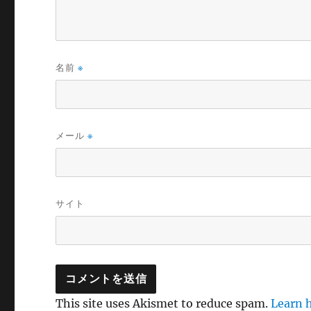
名前
※
メール
※
サイト
This site uses Akismet to reduce spam.
Learn 