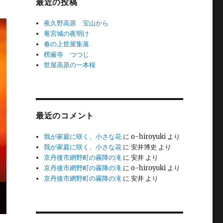
最近の投稿
夜久野高原 宝山から
竜宮城の夜明け
春の上世屋集落
楞厳寺 つつじ
世屋高原の一本桜
最近のコメント
我が家庭に咲く、小さな花
に
o-hiroyuki
より
我が家庭に咲く、小さな花
に
安井博史
より
京丹後市網野町の霧降の滝
に
安井
より
京丹後市網野町の霧降の滝
に
o-hiroyuki
より
京丹後市網野町の霧降の滝
に
安井
より