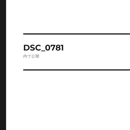
投
DSC_0781
稿
内で公開
ナ
ビ
ゲ
ー
シ
ョ