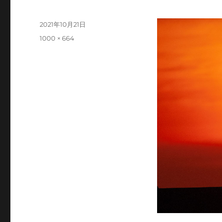
投
2021年10月21日
稿
フ
1000 × 664
日:
ル
サ
イ
ズ