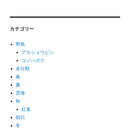
カテゴリー
野鳥
アカショウビン
コノハズク
未分類
春
夏
雲海
秋
紅葉
朝日
冬