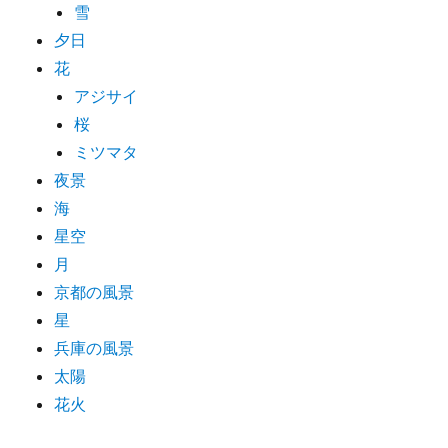
雪
夕日
花
アジサイ
桜
ミツマタ
夜景
海
星空
月
京都の風景
星
兵庫の風景
太陽
花火