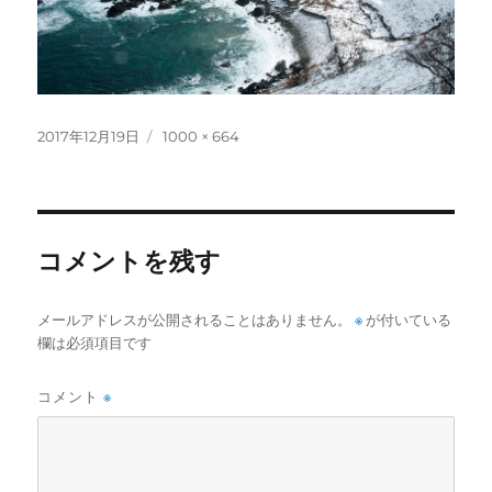
投
フ
2017年12月19日
1000 × 664
稿
ル
日:
サ
イ
ズ
コメントを残す
メールアドレスが公開されることはありません。
※
が付いている
欄は必須項目です
コメント
※