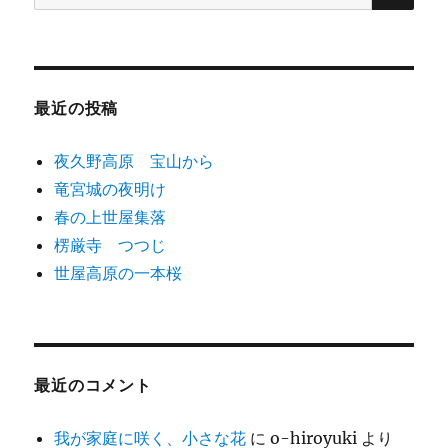
索:
シ
ョ
最近の投稿
ン
夜久野高原 宝山から
竜宮城の夜明け
春の上世屋集落
楞厳寺 つつじ
世屋高原の一本桜
最近のコメント
我が家庭に咲く、小さな花
に
o-hiroyuki
より