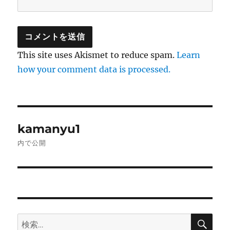
This site uses Akismet to reduce spam.
Learn
how your comment data is processed.
投
kamanyu1
稿
内で公開
ナ
ビ
ゲ
検
検
ー
索