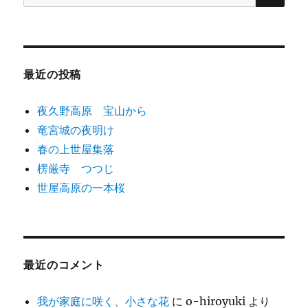
索:
シ
ョ
最近の投稿
ン
夜久野高原 宝山から
竜宮城の夜明け
春の上世屋集落
楞厳寺 つつじ
世屋高原の一本桜
最近のコメント
我が家庭に咲く、小さな花
に
o-hiroyuki
より