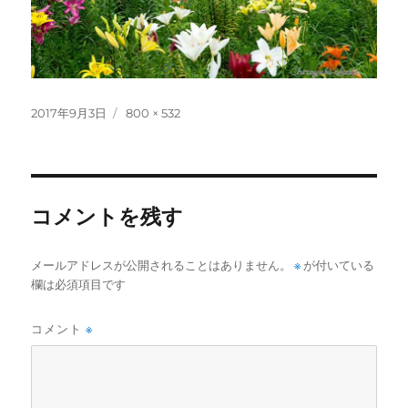
投
フ
2017年9月3日
800 × 532
稿
ル
日:
サ
イ
ズ
コメントを残す
メールアドレスが公開されることはありません。
※
が付いている
欄は必須項目です
コメント
※