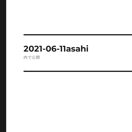
投
2021-06-11asahi
稿
内で公開
ナ
ビ
ゲ
ー
シ
ョ