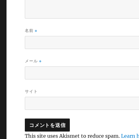
名前
※
メール
※
サイト
This site uses Akismet to reduce spam.
Learn 