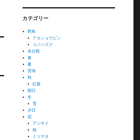
カテゴリー
野鳥
アカショウビン
コノハズク
未分類
春
夏
雲海
秋
紅葉
朝日
冬
雪
夕日
花
アジサイ
桜
ミツマタ