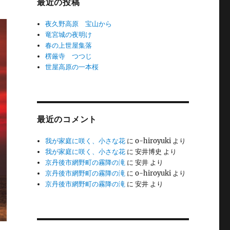
最近の投稿
夜久野高原 宝山から
竜宮城の夜明け
春の上世屋集落
楞厳寺 つつじ
世屋高原の一本桜
最近のコメント
我が家庭に咲く、小さな花
に
o-hiroyuki
より
我が家庭に咲く、小さな花
に
安井博史
より
京丹後市網野町の霧降の滝
に
安井
より
京丹後市網野町の霧降の滝
に
o-hiroyuki
より
京丹後市網野町の霧降の滝
に
安井
より