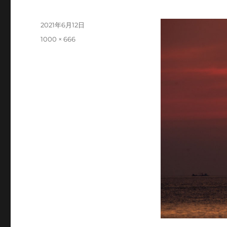
投
2021年6月12日
稿
フ
1000 × 666
日:
ル
サ
イ
ズ