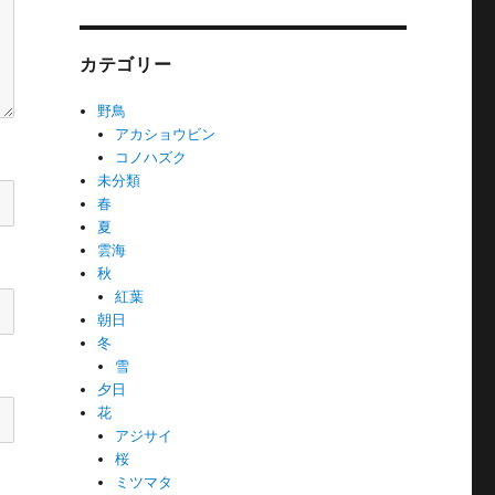
カテゴリー
野鳥
アカショウビン
コノハズク
未分類
春
夏
雲海
秋
紅葉
朝日
冬
雪
夕日
花
アジサイ
桜
ミツマタ