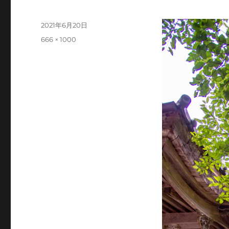
投
2021年6月20日
稿
フ
666 × 1000
日:
ル
サ
イ
ズ