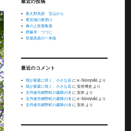
最近の投稿
夜久野高原 宝山から
竜宮城の夜明け
春の上世屋集落
楞厳寺 つつじ
世屋高原の一本桜
最近のコメント
我が家庭に咲く、小さな花
に
o-hiroyuki
より
我が家庭に咲く、小さな花
に
安井博史
より
京丹後市網野町の霧降の滝
に
安井
より
京丹後市網野町の霧降の滝
に
o-hiroyuki
より
京丹後市網野町の霧降の滝
に
安井
より