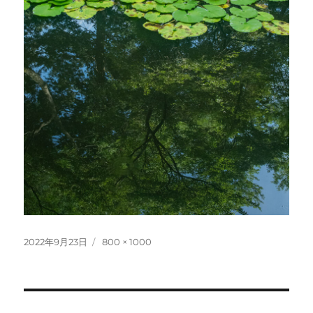
投
フ
2022年9月23日
800 × 1000
稿
ル
日:
サ
イ
ズ