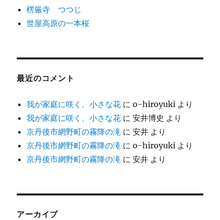
楞厳寺 つつじ
世屋高原の一本桜
最近のコメント
我が家庭に咲く、小さな花
に
o-hiroyuki
より
我が家庭に咲く、小さな花
に
安井博史
より
京丹後市網野町の霧降の滝
に
安井
より
京丹後市網野町の霧降の滝
に
o-hiroyuki
より
京丹後市網野町の霧降の滝
に
安井
より
アーカイブ