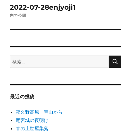
投
2022-07-28enjyoji1
稿
内で公開
ナ
ビ
ゲ
検
検
ー
索
索:
シ
ョ
最近の投稿
ン
夜久野高原 宝山から
竜宮城の夜明け
春の上世屋集落