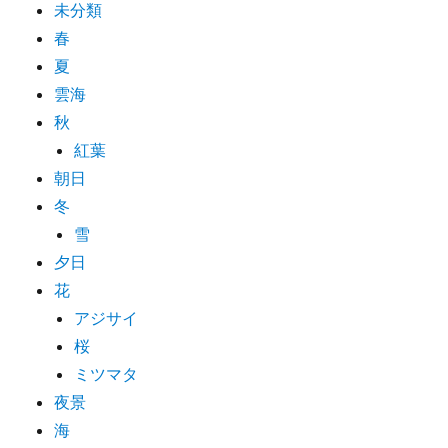
未分類
春
夏
雲海
秋
紅葉
朝日
冬
雪
夕日
花
アジサイ
桜
ミツマタ
夜景
海