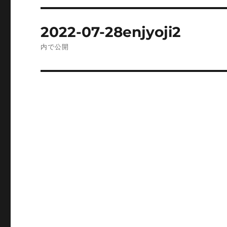
投
2022-07-28enjyoji2
稿
内で公開
ナ
ビ
ゲ
ー
シ
ョ
ン