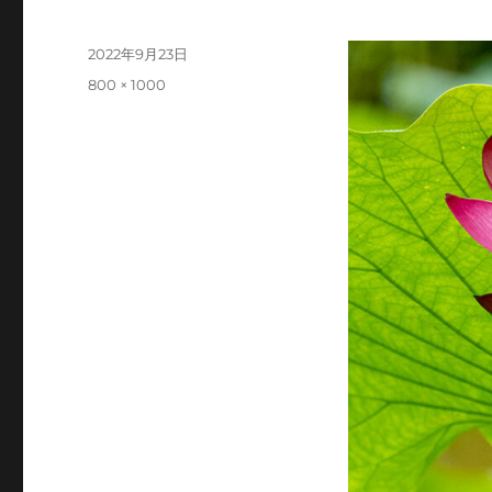
投
2022年9月23日
稿
フ
800 × 1000
日:
ル
サ
イ
ズ