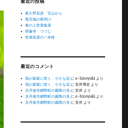
最近の投稿
夜久野高原 宝山から
竜宮城の夜明け
春の上世屋集落
楞厳寺 つつじ
世屋高原の一本桜
最近のコメント
我が家庭に咲く、小さな花
に
o-hiroyuki
より
我が家庭に咲く、小さな花
に
安井博史
より
京丹後市網野町の霧降の滝
に
安井
より
京丹後市網野町の霧降の滝
に
o-hiroyuki
より
京丹後市網野町の霧降の滝
に
安井
より