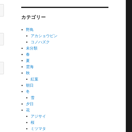
カテゴリー
野鳥
アカショウビン
コノハズク
未分類
春
夏
雲海
秋
紅葉
朝日
冬
雪
夕日
花
アジサイ
桜
ミツマタ